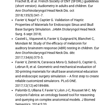
Frachet B, et al. French Society of ENT (SFORL) guidelines
(short version): Audiometry in adults and children. Eur
Ann Otorhinolaryngol Head Neck Dis. oct
2018;135(5):341‑7.
Favier V, Najaf Y, Captier G. Validation of Haptic
Properties of Materials for Endoscopic Sinus and Skull
Base Surgery Simulation. JAMA Otolaryngol Head Neck
Surg. 6 sept 2018;
Casteil L, Viquesnel A, Favier V, Guignard N, Blanchet C,
Mondain M. Study of the efficacy of melatonin for
auditory brainstem response (ABR) testing in children. Eur
Ann Otorhinolaryngol Head Neck Dis. déc
2017;134(6):373‑5.
Favier V, Zemiti N, Caravaca Mora O, Subsol G, Captier G,
Lebrun R, et al. Geometric and mechanical evaluation of
3D-printing materials for skull base anatomical education
and endoscopic surgery simulation – A first step to create
reliable customized simulators. PLoS ONE.
2017;12(12):e0189486.
Palombi O, Ulliana F, Favier V, Léon J-C, Rousset M-C. My
Corporis Fabrica: an ontology-based tool for reasoning
and querying on complex anatomical models. J Biomed
Semantics. 2014;5:20.