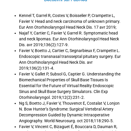
Kennel T, Garrel R, Costes V, Boisselier P, Crampette L,
Favier V. Head and neck carcinoma of unknown primary.
Eur Ann Otorhinolaryngol Head Neck Dis. 17 avr 2019;
Najaf Y, Cartier C, Favier V, Garrel R. Symptomatic head
and neck lipomas. Eur Ann Otorhinolaryngol Head Neck
Dis. avr 2019;136(2):127‑9.
Favier V, Boetto J, Cartier C, Segnarbieux F, Crampette L.
Endoscopic transnasal transseptal pituitary surgery. Eur
Ann Otorhinolaryngol Head Neck Dis. avr
2019;136(2):131‑4.
Favier V, Gallet P, Subsol G, Captier G. Understanding the
Biomechanical Properties of Skull Base Tissues Is
Essential for the Future of Virtual Reality Endoscopic
Sinus and Skull Base Surgery Simulators. Clin Exp
Otorhinolaryngol. 2019;12(2):231‑2.
Ng S, Boetto J, Favier V, Thouvenot E, Costalat V, Lonjon
N. Bow Hunter’s Syndrome: Surgical Vertebral Artery
Decompression Guided by Dynamic Intraoperative
Angiography. World Neurosurg. oct 2018;118:290‑5.
Favier V, Vincent C, Bizaguet É, Bouccara D, Dauman R,