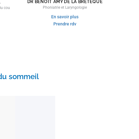
DR BENOÎT AMY DE LA BRETÈQUE
L
Phoniatrie et Laryngologie
du cou
En savoir plus
Prendre rdv
 du sommeil