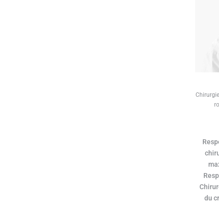
Chirurgie
r
Resp
chir
max
Resp
Chirur
du c