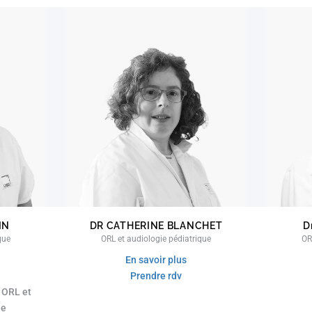
IN
DR CATHERINE BLANCHET
D
que
ORL et audiologie pédiatrique
OR
En savoir plus
Prendre rdv
 ORL et
ue