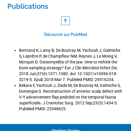
Publications
Découvrir sur PubMed
Bertrand K, Lamy B, De Boutray M, Yachouh J, Galmiche
S, Leprêtre P, de
Champfleur NM, Reynes J, Le Moing V,
Morquin D. Osteomyelitis of the jaw: time to
rethink the
bone sampling strategy? Eur J Clin Microbiol Infect Dis.
2018
Jun;37(6):1071-1080. doi: 10.1007/s10096-018-
3219-5. Epub 2018 Mar 7. PubMed
PMID: 29516234.
Bekara F, Yachouh J, Ziade M, De Boutray M, Galmiche S,
Domergue S.
Reconstruction of anterior scalp defect with
V-Y advancement flap pedicled on the
temporal fascia
superficialis. J Craniofac Surg. 2012 Sep;23(5):1434-5.
PubMed
PMID: 22948625.
Mentions légales