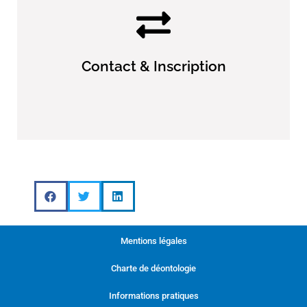
Contact & Inscription
P. JAMMET CHU Montpellier
Secrétaire Universitaire : Angélique HORAT
04.67.63.05.68
Mentions légales
Charte de déontologie
Envoyer un mail
Informations pratiques